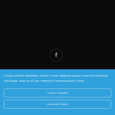
facebook
A honlap megfelelő működéséhez „sütiknek” nevezett adatfájlokat (angolul: cookie) kell elhelyeznünk
© 2009-2026 | Minden jog fenntartva! | Szendrei Sándor E.V. |
számítógépén, ahogy azt más nagy webhelyek és internetszolgáltatók is teszik.
Székhely: 1139 BUDAPEST, HAJDÚ UTCA 15. em.: 4 ajtó: 28. |
adószám: 69500981-1-41 |
Adatkezelési Irányelv
|
Ajánló
|
Cookie-k elfogadása
Honlap fejlesztés:
netPR.hu
Adatkezelési Irányelv